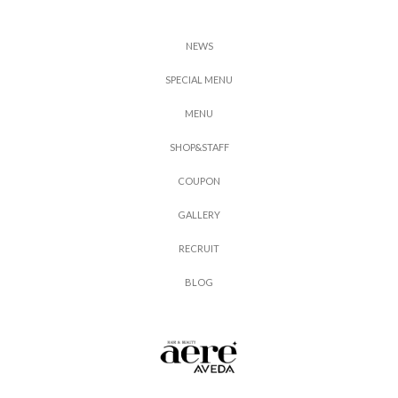
N
E
W
S
S
P
E
C
I
A
L
M
E
N
U
M
E
N
U
S
H
O
P
&
S
T
A
F
F
C
O
U
P
O
N
G
A
L
L
E
R
Y
R
E
C
R
U
I
T
B
L
O
G