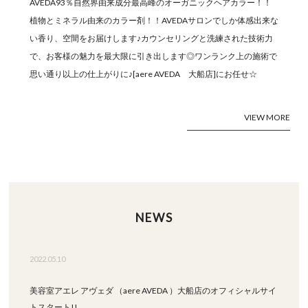
AVEDA93％自然界由来成分最高峰のオーガニックヘアカラー！！
植物とミネラル由来のカラー剤！！AVEDAサロンでしか体感出来な
い香り、空間をお届けします♪カウンセリングと洗練された技術力
で、お客様の魅力を最大限に引き出します◎ワンランク上の施術で
思い通り以上の仕上がりに♪[aere AVEDA 大船店]にお任せ☆
VIEW MORE
NEWS
2022.05.10
美容室アエレ アヴェダ （aere AVEDA ）大船店のオフィシャルサイ
トスタート!!