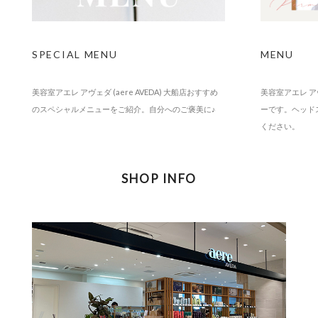
SPECIAL MENU
MENU
美容室アエレ アヴェダ (aere AVEDA) 大船店おすすめ
美容室アエレ アヴ
のスペシャルメニューをご紹介。自分へのご褒美に♪
ーです。ヘッド
ください。
SHOP INFO